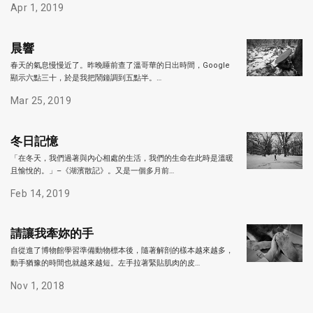
Apr 1, 2019
晨響
春天的氣息慢慢近了。昨晚睡前查了溫哥華的日出時間，Google
顯示六點三十，於是我把鬧鐘調到五點半。…
Mar 25, 2019
冬日記憶
「在冬天，我們過著與內心相處的生活，我們的生命在此時是溫暖
且愉悅的。」–《湖濱散記》。又是一個多月前…
Feb 14, 2019
請讓我牽妳的手
自從進了博物館學習準備動物標本後，隨著解剖的樣本越來越多，
動手猶豫的時間也就越來越短。左手拉著緊貼肌肉的皮…
Nov 1, 2018