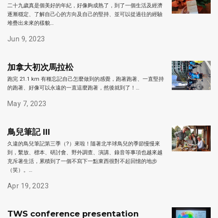
二十九歲真是個美好的年紀，好像夠成熟了，到了一個生活及經濟
逐漸穩定、了解自己心的方向及自己的堅持、並可以從過往的經驗
堆疊出未來的樣貌…
Jun 9, 2023
加拿大初次馬拉松
跑完 21.1 km 有種忘記自己怎麼做到的感覺，跑著跑著、一直堅持
的跑著、好像可以永遠的一直這麼跑著，然後就到了！…
May 7, 2023
鳥兒筆記 III
久違的鳥兒筆記第三季（?）來啦！隨著北半球鳥兒的季節慢慢來
到，繫放、標本、研討會、野外調查、演講、錄音等事項也越來越
充斥著生活，累積到了一個不寫下一點東西很對不起回憶的地步
（笑）。…
Apr 19, 2023
TWS conference presentation