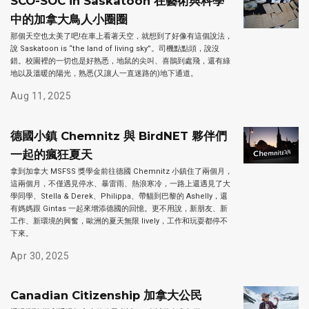
SCO-SOC in Saskatoon 在藝術與科學
中的加拿大鳥人小圈圈
那個天空也太美了吧!在車上看著天空，就想到了好像有這個說法，
說 Saskatoon is “the land of living sky”。司機點點頭，說沒
錯。校園裡的一切也是好熟悉，地鼠的尖叫、喜鵲到處飛，還有綠
地以及溫暖的陽光，熟悉(又讓人一直迷路的)地下通道。
Aug 11, 2025
德國小鎮 Chemnitz 與 BirdNET 夥伴們
一起的瘋狂夏天
拿到加拿大 MSFSS 獎學金前往德國 Chemnitz 小鎮住了兩個月，
這兩個月，不僅遇見停水、暴雷雨、熱浪寒冷，一路上還遇見了大
學同學、Stella & Derek、Philippa、帶貓到巴黎的 Ashelly，還
有媽媽跟 Gintas 一起來增添德國的回憶。更不用說，新朋友、新
工作、新環境的興奮，歐洲的夏天無限 lively，工作和玩耍都停不
下來。
Apr 30, 2025
Canadian Citizenship 加拿大公民