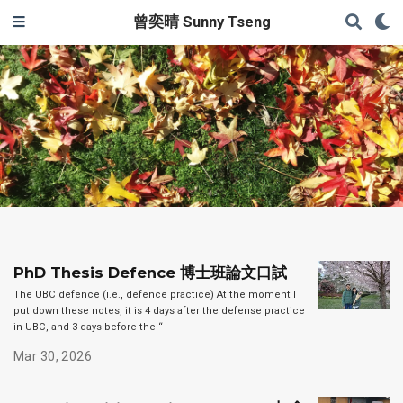
曾奕晴 Sunny Tseng
PhD Thesis Defence 博士班論文口試
The UBC defence (i.e., defence practice) At the moment I
put down these notes, it is 4 days after the defense practice
in UBC, and 3 days before the “
Mar 30, 2026