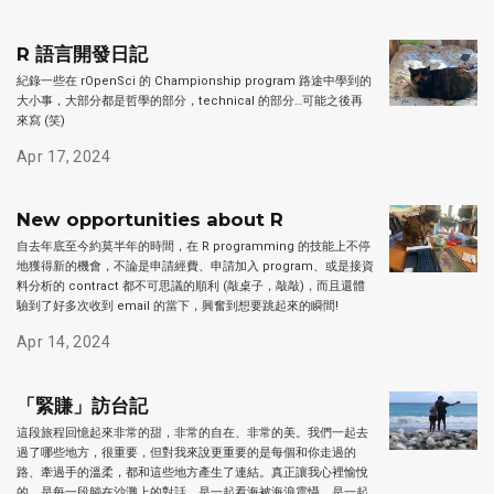
R 語言開發日記
紀錄一些在 rOpenSci 的 Championship program 路途中學到的
大小事，大部分都是哲學的部分，technical 的部分…可能之後再
來寫 (笑)
Apr 17, 2024
New opportunities about R
自去年底至今約莫半年的時間，在 R programming 的技能上不停
地獲得新的機會，不論是申請經費、申請加入 program、或是接資
料分析的 contract 都不可思議的順利 (敲桌子，敲敲)，而且還體
驗到了好多次收到 email 的當下，興奮到想要跳起來的瞬間!
Apr 14, 2024
「緊賺」訪台記
這段旅程回憶起來非常的甜，非常的自在、非常的美。我們一起去
過了哪些地方，很重要，但對我來說更重要的是每個和你走過的
路、牽過手的溫柔，都和這些地方產生了連結。真正讓我心裡愉悅
的，是每一段躺在沙灘上的對話、是一起看海被海浪震懾、是一起